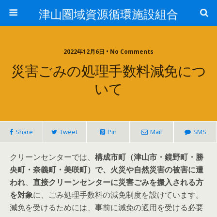
津山圏域資源循環施設組合
2022年12月6日 • No Comments
災害ごみの処理手数料減免につ
いて
Share
Tweet
Pin
Mail
SMS
クリーンセンターでは、
構成市町（津山市・鏡野町・勝
央町・奈義町・美咲町）で、火災や自然災害の被害に遭
われ
、
直接クリーンセンターに災害ごみを搬入される方
を対象
に、ごみ処理手数料の減免制度を設けています。
減免を受けるためには、事前に減免の適用を受ける必要