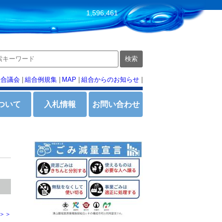
1,596,461
組合議会
|
組合例規集
|
MAP
|
組合からのお知らせ
|
ついて
入札情報
お問い合わせ
＞＞