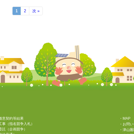
1
2
次 »
随意契約等結果
・MAP
工事（指名競争入札）
・お問い
委託（企画競争）
・津山圏