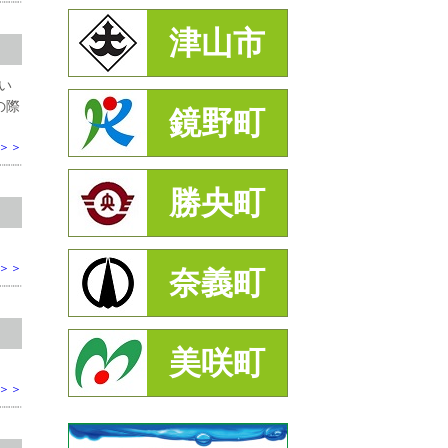
津山市
い
の際
鏡野町
＞＞
勝央町
＞＞
奈義町
美咲町
＞＞