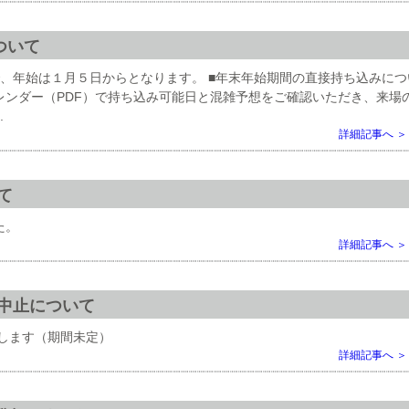
ついて
、年始は１月５日からとなります。 ■年末年始期間の直接持ち込みにつ
レンダー（PDF）で持ち込み可能日と混雑予想をご確認いただき、来場
.
詳細記事へ ＞
て
した。
詳細記事へ ＞
中止について
止します（期間未定）
詳細記事へ ＞