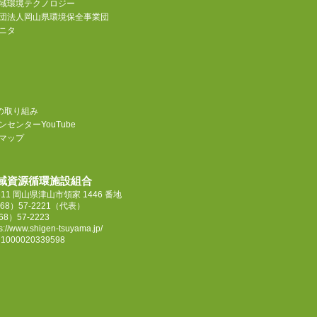
域環境テクノロジー
団法人岡山県環境保全事業団
ニタ
sの取り組み
センターYouTube
マップ
域資源循環施設組合
4611 岡山県津山市領家 1446 番地
68）57-2221
（代表）
68）57-2223
ps://www.shigen-tsuyama.jp/
000020339598