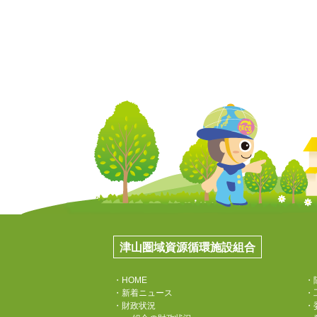
津山圏域資源循環施設組合
・HOME
・
・新着ニュース
・
・財政状況
・