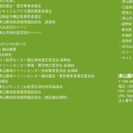
発注見通し
・津山圏
施設建設・運営事業者選定
・公益財
リサイクルプラザ運営事業者選定
・環境モ
自動販売機設置事業者選定
・津山市
津山圏域資源循環施設組合 諸規程
・鏡野町
入札様式のページ
・勝央町
津山市契約監理室のページ
・奈義町
・美咲町
合からのお知らせ
・SDG
合 施設概要
・クリーン
員会報告
・サイト
ゴミ処理センター建設適地選定委員会 議事録
クリーンセンター整備・運営検討委員会 会議録
津山園域クリーンセンター技術審査委員会 会議録
津山圏
津山園域クリーンセンター施設建設・運営事業者選定委員会
過報告
〒709-
電話
（08
津山ブロックごみ処理広域化対策協議会
FAX（08
津山園域資源循環施設組合
URL
htt
津山圏域資源循環施設組合（施設建設期間）
法人番号 1