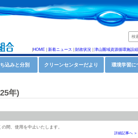
|
HOME
|
新着ニュース
|
財政状況
|
津山圏域資源循環施設
持ち込みと分別
クリーンセンターだより
環境学習に
5年)
くの間、使用を中止いたします。
詳細記事へ ＞