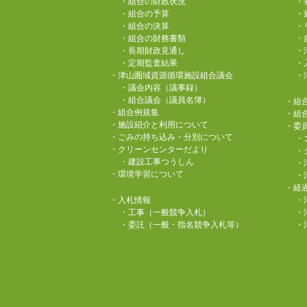
・組合の財政状況
・
・組合の予算
・
・組合の決算
・
・組合の財務書類
・
・長期財政見通し
・
・定期監査結果
・
・津山圏域資源循環施設組合議会
・
・議会内容（議事録）
・組合議会（議員名簿）
・組
・組合例規集
・組
・施設紹介と利用について
・委
・ごみの持ち込み・分別について
・
・クリーンセンターだより
・
・建設工事つうしん
・
・環境学習について
・
・経
・入札情報
・
・工事（一般競争入札）
・
・委託（一般・指名競争入札等）
・