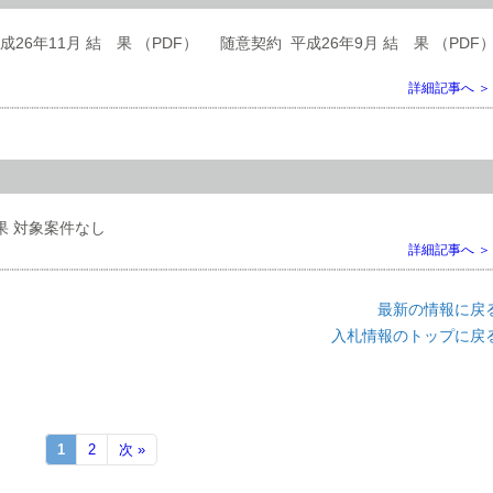
26年11月 結 果 （PDF） 随意契約 平成26年9月 結 果 （PD
詳細記事へ ＞
果 対象案件なし
詳細記事へ ＞
最新の情報に戻
入札情報のトップに戻
1
2
次 »