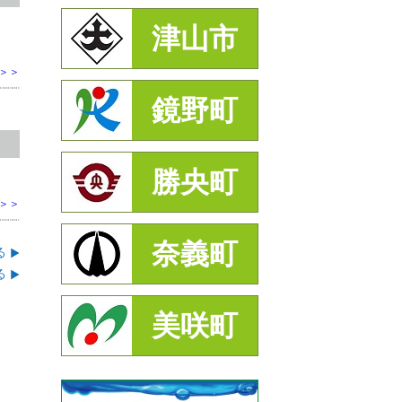
津山市
F）
＞＞
鏡野町
勝央町
＞＞
奈義町
る
る
美咲町