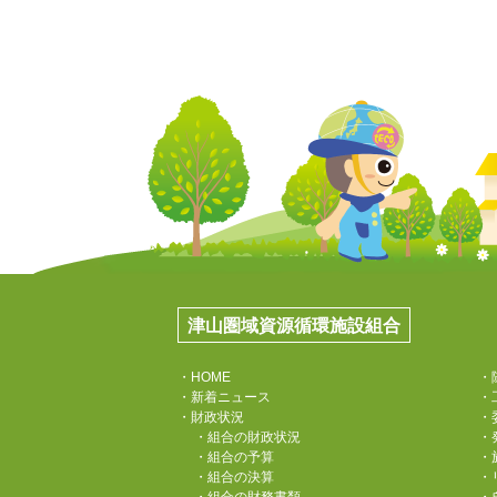
津山圏域資源循環施設組合
・HOME
・
・新着ニュース
・
・財政状況
・
・組合の財政状況
・
・組合の予算
・
・組合の決算
・