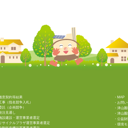
随意契約等結果
・MAP
工事（指名競争入札）
・お問い
委託（企画競争）
・津山圏
発注見通し
・津山圏
施設建設・運営事業者選定
・公益財
リサイクルプラザ運営事業者選定
・環境モ