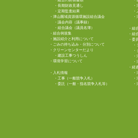
・組合の財務書類
・
・長期財政見通し
・
・定期監査結果
・
・津山圏域資源循環施設組合議会
・
・議会内容（議事録）
・組合議会（議員名簿）
・組
・組合例規集
・組
・施設紹介と利用について
・委
・ごみの持ち込み・分別について
・
・クリーンセンターだより
・
・建設工事つうしん
・
・環境学習について
・
・経
・入札情報
・
・工事（一般競争入札）
・
・委託（一般・指名競争入札等）
・