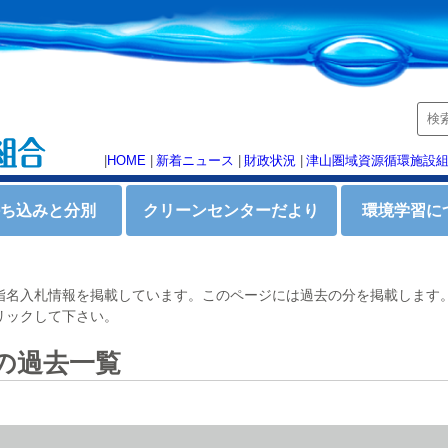
|
HOME
|
新着ニュース
|
財政状況
|
津山圏域資源循環施設
持ち込みと分別
クリーンセンターだより
環境学習に
指名入札情報を掲載しています。このページには過去の分を掲載します
リックして下さい。
年の過去一覧