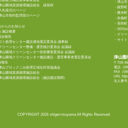
自動販売機設置事業者選定
・津山市
津山圏域資源循環施設組合 諸規程
・鏡野町
入札様式のページ
・勝央町
津山市契約監理室のページ
・奈義町
・美咲町
合からのお知らせ
・SDG
合 施設概要
・クリーン
員会報告
・サイト
ゴミ処理センター建設適地選定委員会 議事録
クリーンセンター整備・運営検討委員会 会議録
津山園域クリーンセンター技術審査委員会 会議録
津山圏
津山園域クリーンセンター施設建設・運営事業者選定委員会
過報告
〒709-
電話
（08
津山ブロックごみ処理広域化対策協議会
FAX（08
津山園域資源循環施設組合
URL
htt
津山圏域資源循環施設組合（施設建設期間）
法人番号 1
COPYRIGHT 2026 shigen-tsuyama All Rights Reserved.