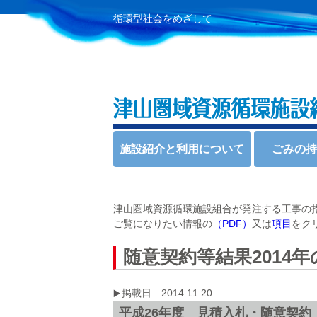
循環型社会をめざして
施設紹介と利用について
ごみの
津山圏域資源循環施設組合が発注する工事の
ご覧になりたい情報の
（PDF）
又は
項目
をク
随意契約等結果2014
掲載日 2014.11.20
平成26年度 見積入札・随意契約