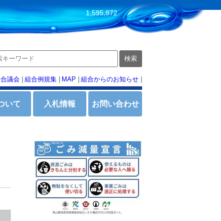
1,595,872
組合議会
|
組合例規集
|
MAP
|
組合からのお知らせ
|
ついて
入札情報
お問い合わせ
。