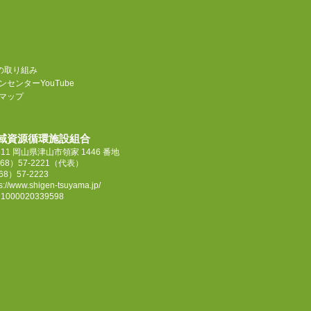
sの取り組み
センターYouTube
マップ
域資源循環施設組合
4611 岡山県津山市領家 1446 番地
68）57-2221
（代表）
68）57-2223
ps://www.shigen-tsuyama.jp/
000020339598