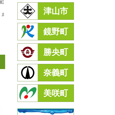
町
津山市
）ま
鏡野町
勝央町
奈義町
美咲町