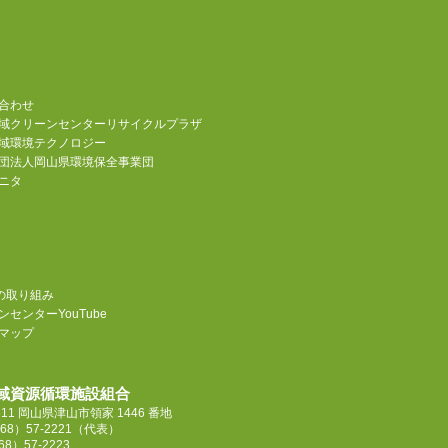
合わせ
域クリーンセンターリサイクルプラザ
域環境テクノロジー
団法人岡山県環境保全事業団
ニタ
sの取り組み
センターYouTube
マップ
域資源循環施設組合
4611 岡山県津山市領家 1446 番地
68）57-2221
（代表）
68）57-2223