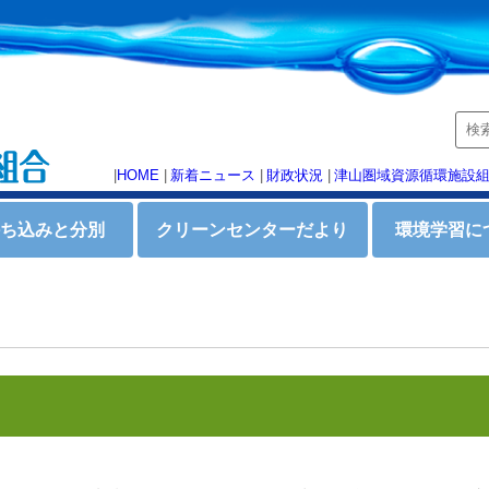
|
HOME
|
新着ニュース
|
財政状況
|
津山圏域資源循環施設
持ち込みと分別
クリーンセンターだより
環境学習に