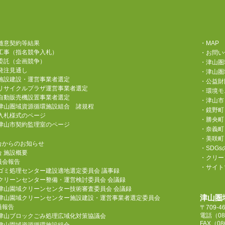
随意契約等結果
・MAP
工事（指名競争入札）
・お問い
委託（企画競争）
・津山圏
発注見通し
・津山圏
施設建設・運営事業者選定
・公益財
リサイクルプラザ運営事業者選定
・環境モ
自動販売機設置事業者選定
・津山市
津山圏域資源循環施設組合 諸規程
・鏡野町
入札様式のページ
・勝央町
津山市契約監理室のページ
・奈義町
・美咲町
合からのお知らせ
・SDG
合 施設概要
・クリーン
員会報告
・サイト
ゴミ処理センター建設適地選定委員会 議事録
クリーンセンター整備・運営検討委員会 会議録
津山園域クリーンセンター技術審査委員会 会議録
津山圏
津山園域クリーンセンター施設建設・運営事業者選定委員会
過報告
〒709-
電話
（08
津山ブロックごみ処理広域化対策協議会
FAX（08