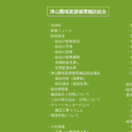
津山圏域資源循環施設組合
・HOME
・
・新着ニュース
・
・財政状況
・
・組合の財政状況
・
・組合の予算
・
・組合の決算
・
・組合の財務書類
・
・長期財政見通し
・
・定期監査結果
・
・津山圏域資源循環施設組合議会
・
・議会内容（議事録）
・組合議会（議員名簿）
・組
・組合例規集
・組
・施設紹介と利用について
・委
・ごみの持ち込み・分別について
・
・クリーンセンターだより
・
・建設工事つうしん
・
・環境学習について
・
・経
・入札情報
・