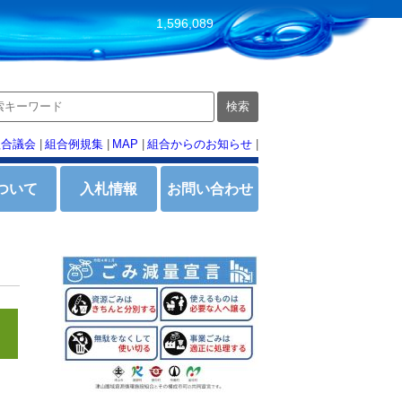
1,596,089
組合議会
|
組合例規集
|
MAP
|
組合からのお知らせ
|
ついて
入札情報
お問い合わせ